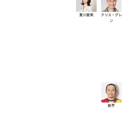
夏川愛実
クリス・グレ
ン
鉄平