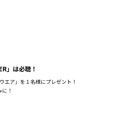
PER」は必聴！
ーウエア」を１名様にプレゼント！
しみに！
！