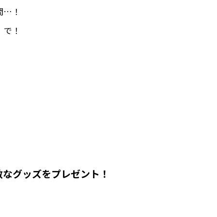
間…！
 で！
素敵なグッズをプレゼント！