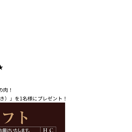
ら！★
るよしの肉！
ル付き）」を1名様にプレゼント！