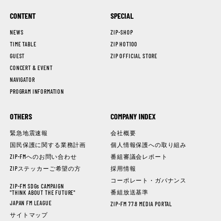
CONTENT
SPECIAL
NEWS
ZIP-SHOP
TIME TABLE
ZIP HOT100
GUEST
ZIP OFFICIAL STORE
CONCERT & EVENT
NAVIGATOR
PROGRAM INFORMATION
OTHERS
COMPANY INDEX
緊急地震速報
会社概要
国民保護に関する業務計画
個人情報保護への取り組み
ZIP-FMへのお問い合わせ
番組審議会レポート
ZIPステッカーご希望の方
採用情報
コーポレート・ガバナンス
ZIP-FM SDGs CAMPAIGN
番組放送基準
"THINK ABOUT THE FUTURE"
JAPAN FM LEAGUE
ZIP-FM 77.8 MEDIA PORTAL
サイトマップ