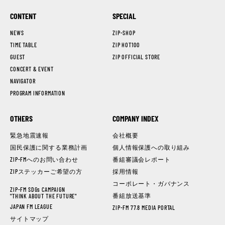
CONTENT
SPECIAL
NEWS
ZIP-SHOP
TIME TABLE
ZIP HOT100
GUEST
ZIP OFFICIAL STORE
CONCERT & EVENT
NAVIGATOR
PROGRAM INFORMATION
OTHERS
COMPANY INDEX
緊急地震速報
会社概要
国民保護に関する業務計画
個人情報保護への取り組み
ZIP-FMへのお問い合わせ
番組審議会レポート
ZIPステッカーご希望の方
採用情報
コーポレート・ガバナンス
ZIP-FM SDGs CAMPAIGN
番組放送基準
"THINK ABOUT THE FUTURE"
JAPAN FM LEAGUE
ZIP-FM 77.8 MEDIA PORTAL
サイトマップ