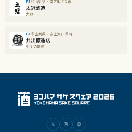
F3
山梨県・南アルプス市
太冠酒造
太冠
F4
山梨県・富士河口湖町
井出醸造店
甲斐の開運