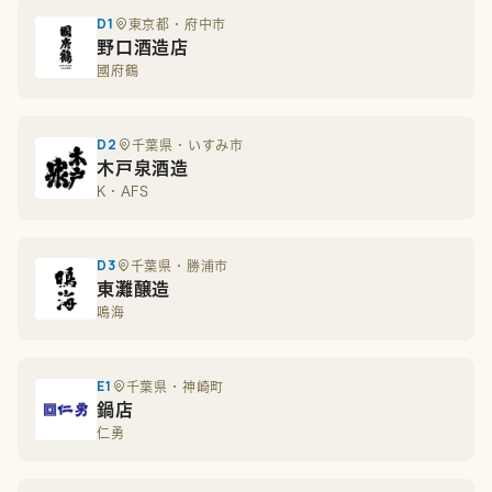
D1
東京都・府中市
野口酒造店
國府鶴
D2
千葉県・いすみ市
木戸泉酒造
K・AFS
D3
千葉県・勝浦市
東灘醸造
鳴海
E1
千葉県・神崎町
鍋店
仁勇