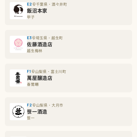
E2
千葉県・酒々井町
飯沼本家
甲子
E3
埼玉県・越生町
佐藤酒造店
越生梅林
F1
山梨県・富士川町
萬屋醸造店
春鶯囀
F2
山梨県・大月市
笹一酒造
笹一