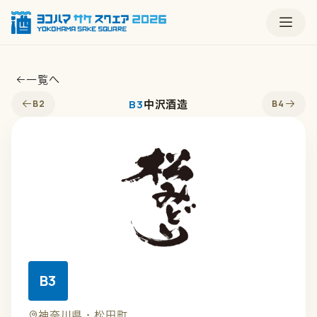
一覧へ
B3
B2
B4
中沢酒造
B3
神奈川県・松田町