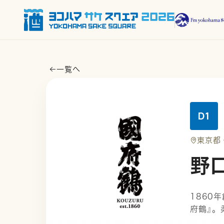
一覧へ
D1
東京都
野
1860
府鶴』。