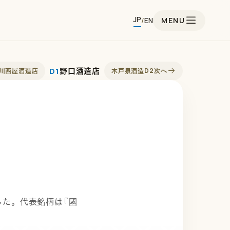
JP
/
EN
MENU
D1
D2
次へ
野口酒造店
川西屋酒造店
木戸泉酒造
した。代表銘柄は『國