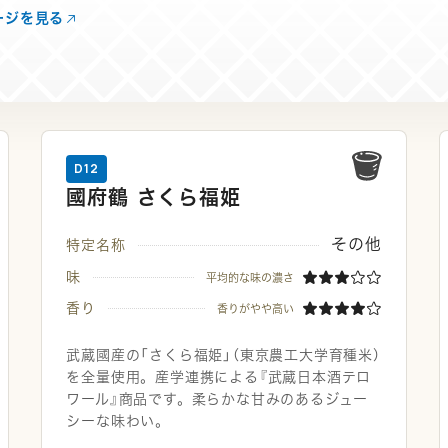
ージを見る
D12
國府鶴 さくら福姫
その他
特定名称
味
平均的な味の濃さ
香り
香りがやや高い
武蔵國産の「さくら福姫」（東京農工大学育種米）
を全量使用。産学連携による『武蔵日本酒テロ
ワール』商品です。柔らかな甘みのあるジュー
シーな味わい。