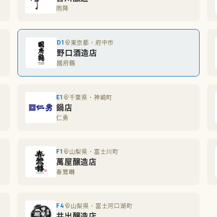
雨降
D1
東京都・府中市
野口酒造店
國府鶴
E1
千葉県・神崎町
鍋店
仁勇
F1
山梨県・富士川町
萬屋醸造店
春鶯囀
F4
山梨県・富士河口湖町
井出醸造店