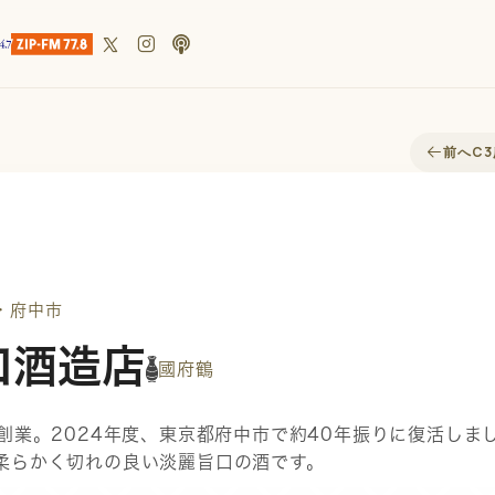
前へ
C3
・府中市
口酒造店
國府鶴
年創業。2024年度、東京都府中市で約40年振りに復活しま
柔らかく切れの良い淡麗旨口の酒です。