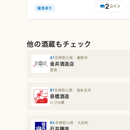
2
コイン
販売あり
他の酒蔵もチェック
A1
神奈川県・秦野市
金井酒造店
黒笹
B1
神奈川県・海老名市
泉橋酒造
いづみ橋
B4
神奈川県・大井町
石井醸造