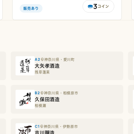
3
コイン
販売あり
A2
神奈川県・愛川町
大矢孝酒造
残草蓬莱
B2
神奈川県・相模原市
久保田酒造
相模灘
C1
神奈川県・伊勢原市
吉川醸造