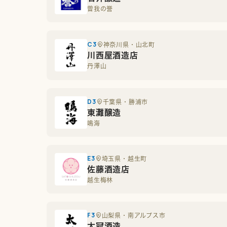
曽我の誉
C3
神奈川県・山北町
川西屋酒造店
丹澤山
D3
千葉県・勝浦市
東灘醸造
鳴海
E3
埼玉県・越生町
佐藤酒造店
越生梅林
F3
山梨県・南アルプス市
太冠酒造