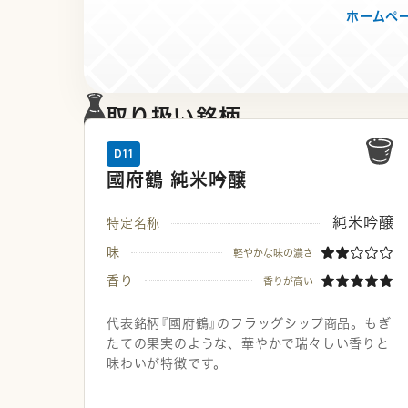
ホームペ
取り扱い銘柄
D11
國府鶴 純米吟醸
純米吟醸
特定名称
味
軽やかな味の濃さ
香り
香りが高い
代表銘柄『國府鶴』のフラッグシップ商品。もぎ
たての果実のような、華やかで瑞々しい香りと
味わいが特徴です。