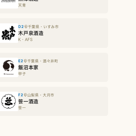
天青
D2
千葉県・いすみ市
木戸泉酒造
K・AFS
E2
千葉県・酒々井町
飯沼本家
甲子
F2
山梨県・大月市
笹一酒造
笹一